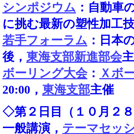
シンポジウム
：自動車
に挑む最新の塑性加工
若手フォーラム
：日本
後，
東海支部新進部会
主
ボーリング大会
：
Ｘボ
20:00，
東海支部
主催
◇第２日目（１０月２８
一般講演，
テーマセッ