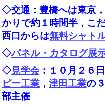
◇交通：豊橋へは東京
かりで約１時間半，こだ
西口からは
無料シャト
◇
パネル・カタログ展
◇
見学会
：１０月２６
ピー工業
，
津田工業
の３
部主催