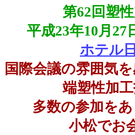
第62回塑
平成23年10月2
ホテル
国際会議の雰囲気を
端塑性加工
多数の参加をあ
小松でお